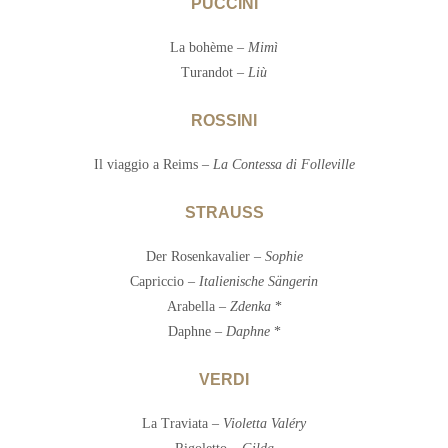
PUCCINI
La bohème –
Mimì
Turandot –
Liù
ROSSINI
Il viaggio a Reims –
La Contessa di Folleville
STRAUSS
Der Rosenkavalier –
Sophie
Capriccio –
Italienische Sängerin
Arabella –
Zdenka
*
Daphne –
Daphne
*
VERDI
La Traviata –
Violetta Valéry