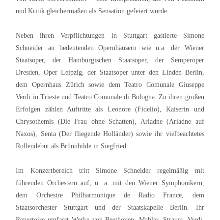
und Kritik gleichermaßen als Sensation gefeiert wurde.
Neben ihren Verpflichtungen in Stuttgart gastierte Simone
Schneider an bedeutenden Opernhäusern wie u.a. der Wiener
Staatsoper, der Hamburgischen Staatsoper, der Semperoper
Dresden, Oper Leipzig, der Staatsoper unter den Linden Berlin,
dem Opernhaus Zürich sowie dem Teatro Comunale Giuseppe
Verdi in Trieste und Teatro Comunale di Bologna. Zu ihren großen
Erfolgen zählen Auftritte als Leonore (Fidelio), Kaiserin und
Chrysothemis (Die Frau ohne Schatten), Ariadne (Ariadne auf
Naxos), Senta (Der fliegende Holländer) sowie ihr vielbeachtetes
Rollendebüt als Brünnhilde in Siegfried.
Im Konzertbereich tritt Simone Schneider regelmäßig mit
führenden Orchestern auf, u. a. mit den Wiener Symphonikern,
dem Orchestre Philharmonique de Radio France, dem
Staatsorchester Stuttgart und der Staatskapelle Berlin. Ihr
Repertoire umfasst Werke von Beethoven, Mahler, Strauss, Verdi,