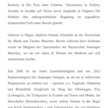
Kaiserin in Die Frau ohne Schatten, Chrysotemis in Elektra,
Ariadne in Ariadne auf Naxos sowie Sieglinde in Wagners Die
Walküre ihre außergewöhnliche Begabung im jugendlich-
dramatischen Fach unter Beweis gestellt.
Geboren in Hagen, studierte Simone Schneider an der Hochschule
für Musik und Theater München. Bereits während ihres Studiums
wurde sie Mitglied des Opernstudios der Bayerischen Staatsoper
München, wo sie vor allem in Werken der Moderne auf sich
aufmerksam machte.
Seit 2006 ist sie festes Ensemblemitglied und seit 2015
Kammersängerin der Staatsoper Stuttgart, an der sie in zahlreichen
Hauptpartien zu erleben war – darunter u.a. Sieglinde (Walküre)
und Brünnhilde (Siegfried) im Ring des Nibelungen, Elsa
(Lohengrin), die Titelpartien in Ariadne auf Naxos und Medea, die
Marschallin (Rosenkavalier), sowie zuletzt Salome in der Regie
von Kirill Serebrennikov – eine Interpretation, die von Publikum