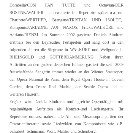
Dorabella/COSI FAN TUTTE und Octavian/DER
ROSENKAVALIER und erweiterte ihr Repertoire später u.a. um
Charlotte/WERTHER, Brangäne/TRISTAN UND ISOLDE,
Komponist/ARIADNE AUF NAXOS, Fricka/WALKÜRE und
Adriano/RIENZI. Im Sommer 2002 gastierte Daniela Sindram
erstmals bei den Bayreuther Festspielen und sang dort in den
folgenden Jahren die Siegrune in WALKÜRE und Wellgunde in
RHEINGOLD und GÖTTERDÄMMERUNG. Neben ihren
Auftritten an den großen deutschen Bühnen gastiert die seit 2009
freischaffende Sängerin immer wieder an der Wiener Staatsoper,
der Opéra National de Paris, dem Royal Opera House in Covent
Garden, dem Teatro Real Madrid, der Seattle Opera und an
weiteren Häusern.
Ergänzt wird Daniela Sindrams umfangreiche Operntätigkeit mit
regelmäßigen Auftritten als Konzert-und Liedsängerin. Ihr
Repertoire umfasst nahezu alle Alt- und Mezzosopranpartien der
Oratorienliteratur sowie Liedzyklen von Komponisten wie z.B.
Schubert, Schumann, Wolf, Mahler und Schönberg.