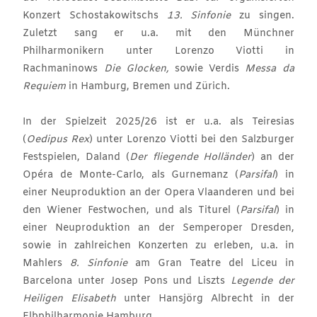
Konzert Schostakowitschs
13. Sinfonie
zu singen.
Zuletzt sang er u.a. mit den Münchner
Philharmonikern unter Lorenzo Viotti in
Rachmaninows
Die Glocken,
sowie Verdis
Messa da
Requiem
in Hamburg, Bremen und Zürich.
In der Spielzeit 2025/26 ist er u.a. als Teiresias
(
Oedipus Rex
) unter Lorenzo Viotti bei den Salzburger
Festspielen, Daland (
Der fliegende Holländer
) an der
Opéra de Monte-Carlo, als Gurnemanz (
Parsifal
) in
einer Neuproduktion an der Opera Vlaanderen und bei
den Wiener Festwochen, und als Titurel (
Parsifal
) in
einer Neuproduktion an der Semperoper Dresden,
sowie in zahlreichen Konzerten zu erleben, u.a. in
Mahlers
8. Sinfonie
am Gran Teatre del Liceu in
Barcelona unter Josep Pons und Liszts
Legende der
Heiligen Elisabeth
unter Hansjörg Albrecht in der
Elbphilharmonie Hamburg.