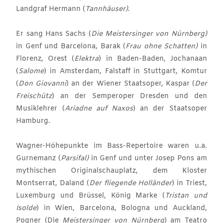
Landgraf Hermann (
Tannhäuser)
.
Er sang Hans Sachs (
Die Meistersinger von Nürnberg)
in Genf und Barcelona, Barak (
Frau ohne Schatten)
in
Florenz, Orest (
Elektra
) in Baden-Baden, Jochanaan
(
Salome
) in Amsterdam, Falstaff in Stuttgart, Komtur
(
Don Giovanni
) an der Wiener Staatsoper, Kaspar (
Der
Freischütz
) an der Semperoper Dresden und den
Musiklehrer (
Ariadne auf Naxos
) an der Staatsoper
Hamburg.
Wagner-Höhepunkte im Bass-Repertoire waren u.a.
Gurnemanz (
Parsifal)
in Genf und unter Josep Pons am
mythischen Originalschauplatz, dem Kloster
Montserrat, Daland (
Der fliegende Holländer
) in Triest,
Luxemburg und Brüssel, König Marke (
Tristan und
Isolde
) in Wien, Barcelona, Bologna und Auckland,
Pogner (Die
Meistersinger
von Nürnberg
) am Teatro