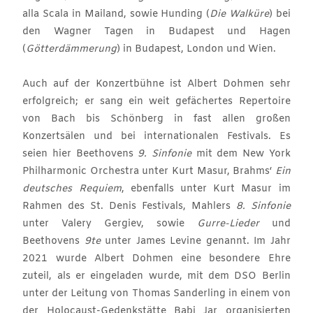
alla Scala in Mailand, sowie Hunding (
Die Walküre
) bei
den Wagner Tagen in Budapest und Hagen
(
Götterdämmerung
) in Budapest, London und Wien.
Auch auf der Konzertbühne ist Albert Dohmen sehr
erfolgreich; er sang ein weit gefächertes Repertoire
von Bach bis Schönberg in fast allen großen
Konzertsälen und bei internationalen Festivals. Es
seien hier Beethovens
9. Sinfonie
mit dem New York
Philharmonic Orchestra unter Kurt Masur, Brahms‘
Ein
deutsches Requiem
, ebenfalls unter Kurt Masur im
Rahmen des St. Denis Festivals, Mahlers
8. Sinfonie
unter Valery Gergiev, sowie
Gurre-Lieder
und
Beethovens
9te
unter James Levine genannt. Im Jahr
2021 wurde Albert Dohmen eine besondere Ehre
zuteil, als er eingeladen wurde, mit dem DSO Berlin
unter der Leitung von Thomas Sanderling in einem von
der Holocaust-Gedenkstätte Babi Jar organisierten