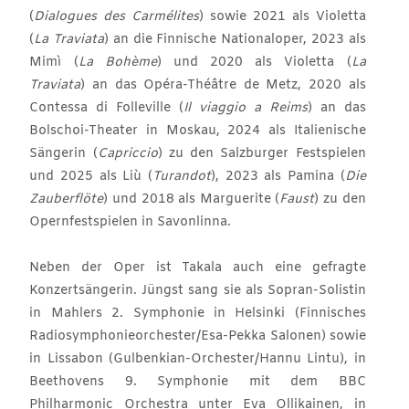
(
Dialogues des Carmélites
) sowie 2021 als Violetta
(
La Traviata
) an die Finnische Nationaloper, 2023 als
Mimì (
La Bohème
) und 2020 als Violetta (
La
Traviata
) an das Opéra-Théâtre de Metz, 2020 als
Contessa di Folleville (
Il viaggio a Reims
) an das
Bolschoi-Theater in Moskau, 2024 als Italienische
Sängerin (
Capriccio
) zu den Salzburger Festspielen
und 2025 als Liù (
Turandot
), 2023 als Pamina (
Die
Zauberflöte
) und 2018 als Marguerite (
Faust
) zu den
Opernfestspielen in Savonlinna.
Neben der Oper ist Takala auch eine gefragte
Konzertsängerin. Jüngst sang sie als Sopran-Solistin
in Mahlers 2. Symphonie in Helsinki (Finnisches
Radiosymphonieorchester/Esa-Pekka Salonen) sowie
in Lissabon (Gulbenkian-Orchester/Hannu Lintu), in
Beethovens 9. Symphonie mit dem BBC
Philharmonic Orchestra unter Eva Ollikainen, in