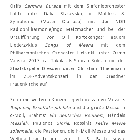
Orffs
Carmina Burana
mit dem Sinfonieorchester
Lahti unter Dalia Stasevska, in Mahlers 8.
Symphonie (Mater Gloriosa) mit der NDR
Radiophilharmonie/Ingo Metzmacher und bei der
Uraufführung von Olli Kortekangas’ neuem
Liederzyklus
Songs of Meena
mit dem
Philharmonischen Orchester Helsinki unter Osmo
Vänskä. 2017 trat Takala als Sopran-Solistin mit der
Staatskapelle Dresden unter Christian Thielemann
im ZDF-Adventskonzert in der Dresdner
Frauenkirche auf.
Zu ihrem weiteren Konzertrepertoire zählen Mozarts
Requiem
,
Exsultate jubilate
und die große Messe in
c-Moll, Brahms’
Ein deutsches Requiem
, Händels
Messiah
, Poulencs
Gloria
, Rossinis
Petite Messe
solennelle
, die Passionen, die h-Moll-Messe und das
Weihnachtsoratorium von J. S. Bach sowie