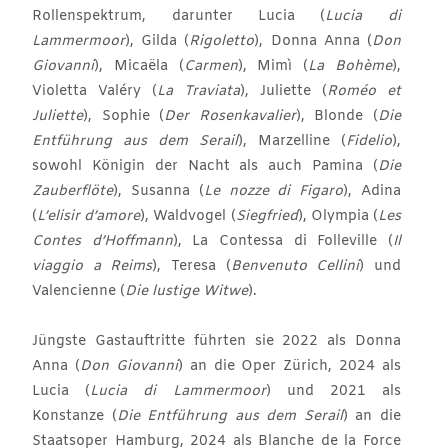
Rollenspektrum, darunter Lucia (
Lucia di
Lammermoor
), Gilda (
Rigoletto
), Donna Anna (
Don
Giovanni
), Micaëla (
Carmen
), Mimì (
La Bohème
),
Violetta Valéry (
La Traviata
), Juliette (
Roméo et
Juliette
), Sophie (
Der Rosenkavalier
), Blonde (
Die
Entführung aus dem Serail
), Marzelline (
Fidelio
),
sowohl Königin der Nacht als auch Pamina (
Die
Zauberflöte
), Susanna (
Le nozze di Figaro
), Adina
(
L’elisir d’amore
), Waldvogel (
Siegfried
), Olympia (
Les
Contes d’Hoffmann
), La Contessa di Folleville (
Il
viaggio a Reims
), Teresa (
Benvenuto Cellini
) und
Valencienne (
Die lustige Witwe
).
Jüngste Gastauftritte führten sie 2022 als Donna
Anna (
Don Giovanni
) an die Oper Zürich, 2024 als
Lucia (
Lucia di Lammermoor
) und 2021 als
Konstanze (
Die Entführung aus dem Serail
) an die
Staatsoper Hamburg, 2024 als Blanche de la Force