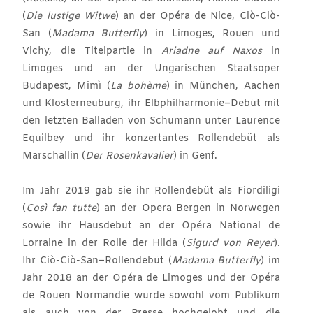
(
Die lustige Witwe
) an der Opéra de Nice, Ciò-Ciò-
San (
Madama Butterfly
) in Limoges, Rouen und
Vichy, die Titelpartie in
Ariadne auf Naxos
in
Limoges und an der Ungarischen Staatsoper
Budapest, Mimì (
La bohème
) in München, Aachen
und Klosterneuburg, ihr Elbphilharmonie
–
Debüt mit
den letzten Balladen von Schumann unter Laurence
Equilbey und ihr konzertantes Rollendebüt als
Marschallin (
Der Rosenkavalier
) in Genf.
Im Jahr 2019 gab sie ihr Rollendebüt als Fiordiligi
(
Così fan tutte
) an der Opera Bergen in Norwegen
sowie ihr Hausdebüt an der Opéra National de
Lorraine in der Rolle der Hilda (
Sigurd von Reyer
).
Ihr Ciò-Ciò-San
–
Rollendebüt (
Madama Butterfly
) im
Jahr 2018 an der Opéra de Limoges und der Opéra
de Rouen Normandie wurde sowohl vom Publikum