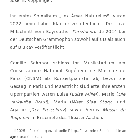
Josef E. Köpplinger.
Ihr erstes Soloalbum „Les Âmes Naturelles“ wurde
2022 beim Label Klarthe veröffentlicht. Der Live
Mitschnitt vom Bayreuther
Parsifal
wurde 2024 bei
der Deutschen Grammophon sowohl auf CD als auch
auf BluRay veröffentlicht.
Camille Schnoor schloss ihr Musikstudium am
Conservatoire National Supérieur de Musique de
Paris (CNSM) als Konzertpianistin ab, bevor sie
Gesang in Paris und Maastricht studierte. Ihre ersten
Opernpartien waren Luisa (
Luisa Miller
), Marie (
Die
verkaufte Braut
), Maria (
West Side Story
) und
Agathe (
Der Freischütz
) sowie Verdis
Messa da
Requiem
im Ensemble des Theater Aachen.
Juli 2025 – Für eine ganz aktuelle Biografie wenden Sie sich bitte an
agentur@hilbert.de