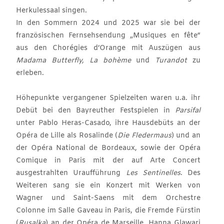
Herkulessaal singen.
In den Sommern 2024 und 2025 war sie bei der
französischen Fernsehsendung „Musiques en fête“
aus den Chorégies d’Orange mit Auszügen aus
Madama Butterfly, La bohème
und
Turandot
zu
erleben.
Höhepunkte vergangener Spielzeiten waren u.a. ihr
Debüt bei den Bayreuther Festspielen in
Parsifal
unter Pablo Heras-Casado, ihre Hausdebüts an der
Opéra de Lille als Rosalinde (
Die Fledermaus
) und an
der Opéra National de Bordeaux, sowie der Opéra
Comique in Paris mit der auf Arte Concert
ausgestrahlten Uraufführung
Les Sentinelles
. Des
Weiteren sang sie ein Konzert mit Werken von
Wagner und Saint-Saens mit dem Orchestre
Colonne im Salle Gaveau in Paris, die Fremde Fürstin
(
Rusalka
) an der Opéra de Marseille
,
Hanna Glawari