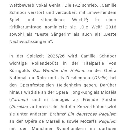
Wettbewerb Vokal Genial. Die FAZ schrieb: „Camille
Schnoor verstört und verzaubert mit umwerfendem
Spiel und stimmlicher Wucht“; In einer
Kritikerumfrage nominierte sie „Die Welt“ 2016
sowohl als “Beste Sängerin” als auch als „Beste
Nachwuchssängerin“.
In der Spielzeit 2025/26 wird Camille Schnoor
wichtige Rollendebüts in der Titelpartie von
Korngolds
Das Wunder der Heliane
an der Opéra
National du Rhin und als Desdemona (
Otello
) bei
den Opernfestspielen Heidenheim geben. Darüber
hinaus wird sie an der Opera Hong-Kong als Micaëla
(
Carmen
) und in Limoges als Fremde Fürstin
(
Rusalka
) zu hören sein. Auf der Konzertbühne wird
sie unter anderem Brahms‘
Ein deutsches Requiem
an der Opéra de Marseille, sowie Mozarts
Requiem
mit den Münchner Symphonikern im dortigen