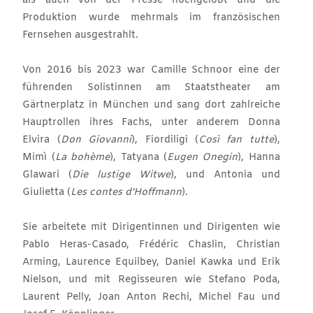
als auch von der Presse hochgelobt und die
Produktion wurde mehrmals im französischen
Fernsehen ausgestrahlt.
Von 2016 bis 2023 war Camille Schnoor eine der
führenden Solistinnen am Staatstheater am
Gärtnerplatz in München und sang dort zahlreiche
Hauptrollen ihres Fachs, unter anderem Donna
Elvira (
Don Giovanni
), Fiordiligi (
Così fan tutte
),
Mimì (
La bohème
), Tatyana (
Eugen Onegin
), Hanna
Glawari (
Die lustige Witwe
), und Antonia und
Giulietta (
Les contes d’Hoffmann
).
Sie arbeitete mit Dirigentinnen und Dirigenten wie
Pablo Heras-Casado, Frédéric Chaslin, Christian
Arming, Laurence Equilbey, Daniel Kawka und Erik
Nielson, und mit Regisseuren wie Stefano Poda,
Laurent Pelly, Joan Anton Rechi, Michel Fau und