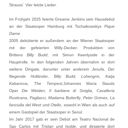
Strauss´ Vier letzte Lieder.
Im Frühjahr 2025 feierte Greame Jenkins sein Hausdebüt
an der Staatsoper Hamburg mit Tschaikowskys
Pique
Dame
.
2005 debütierte er außerdem an der Wiener Staatsoper
mit der gefeierten Willy-Decker- Produktion von
Brittens
Billy Budd
, mit Simon Keenlyside in der
Hauptrolle. In den folgenden Jahren übernahm er dort
weitere Dirigate, darunter unter anderem
Jenufa
,
Der
fliegende Holländer
,
Billy Budd, Lohengrin, Katja
Kabanova,
The Tempest,
Johannes Maria Stauds
Oper
Die Weiden, Il barbiere di Siviglia, Cavalleria
Rusticana
,
Pagliacci
,
Madama Butterfly
,
Peter Grimes, La
fanciulla del West
und
Otello
, sowohl in Wien als auch auf
einem Gastspiel der Staatsoper in Seoul.
Im Jahr 2017 gab er sein Debüt am Teatro Nacional de
Sao Carlos mit
Tristan und Isolde
, und dirigierte dort