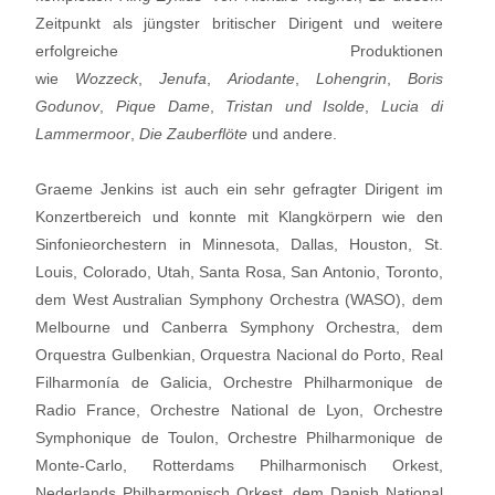
Zeitpunkt als jüngster britischer Dirigent und weitere
erfolgreiche Produktionen
wie
Wozzeck
,
Jenufa
,
Ariodante
,
Lohengrin
,
Boris
Godunov
,
Pique Dame
,
Tristan und Isolde
,
Lucia di
Lammermoor
,
Die Zauberflöte
und andere.
Graeme Jenkins ist auch ein sehr gefragter Dirigent im
Konzertbereich und konnte mit Klangkörpern wie den
Sinfonieorchestern in Minnesota, Dallas, Houston, St.
Louis, Colorado, Utah, Santa Rosa, San Antonio, Toronto,
dem West Australian Symphony Orchestra (WASO), dem
Melbourne und Canberra Symphony Orchestra, dem
Orquestra Gulbenkian, Orquestra Nacional do Porto, Real
Filharmonía de Galicia, Orchestre Philharmonique de
Radio France, Orchestre National de Lyon, Orchestre
Symphonique de Toulon, Orchestre Philharmonique de
Monte-Carlo, Rotterdams Philharmonisch Orkest,
Nederlands Philharmonisch Orkest, dem Danish National