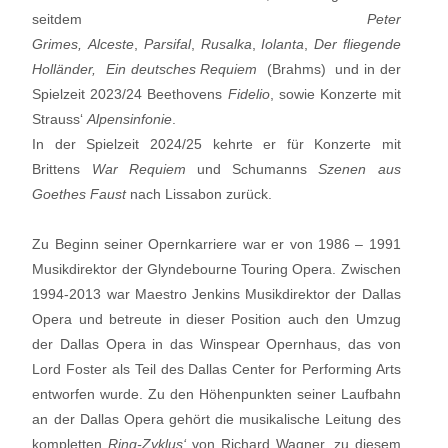
seitdem
Peter
Grimes,
Alceste
,
Parsifal
,
Rusalka
,
Iolanta
,
Der fliegende
Holländer,
Ein deutsches Requiem
(Brahms) und in der
Spielzeit 2023/24 Beethovens
Fidelio
, sowie Konzerte mit
Strauss‘
Alpensinfonie
.
In der Spielzeit 2024/25 kehrte er für Konzerte mit
Brittens
War Requiem
und Schumanns
Szenen aus
Goethes Faust
nach Lissabon zurück.
Zu Beginn seiner Opernkarriere war er von 1986 – 1991
Musikdirektor der Glyndebourne Touring Opera. Zwischen
1994-2013 war Maestro Jenkins Musikdirektor der Dallas
Opera und betreute in dieser Position auch den Umzug
der Dallas Opera in das Winspear Opernhaus, das von
Lord Foster als Teil des Dallas Center for Performing Arts
entworfen wurde. Zu den Höhenpunkten seiner Laufbahn
an der Dallas Opera gehört die musikalische Leitung des
kompletten
Ring-Zyklus‘
von Richard Wagner, zu diesem